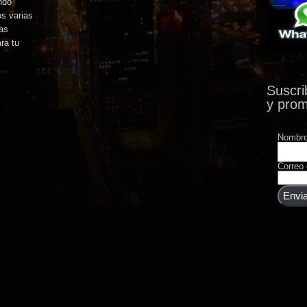
ndo
s varias
ras
ra tu
o sin
Suscri
er mas...
y pro
Nombr
Correo 
Envia