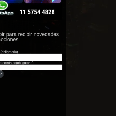
bir para recibir novedades
mociones
e
(obligatorio)
electrónico
(obligatorio)
r