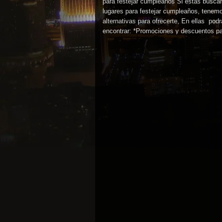
para festejar cumpleaños Si estas busca
lugares para festejar cumpleaños, tenemo
alternativas para ofrecerte, En ellas pod
encontrar: *Promociones y descuentos pa
cumpleaños *La cena para el cumpleañer
cargo *Una botella de
Le