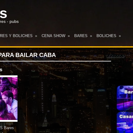
es
res - pubs
RES Y BOLICHES
»
CENA SHOW
»
BARES
»
BOLICHES
»
PARA BAILAR CABA
s
 Bares