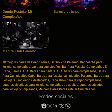
Donde Festejar Mi
Bares y boliches
Cumpleaños
Mantra Club Palermo
10 mejores bares de Buenos Aires
,
Bar boliche Palermo
,
Bar boliche para
festejar cumpleaños
,
bar para cumpleaños
,
Bar Para Festejar Cumpleaños En
Caba
,
Bares CABA
,
Bares para bailar CABA
,
bares para cumpleaños
,
Bares
Para Cumpleaños Caba
,
Bares para festejar cumpleaños Palermo
,
Bares para
Festejar Cumpleaños. destacados
,
Cena show para festejar cumpleaños
,
Lugares divertidos para festejar cumpleaños de adultos
,
Lugares privados
para festejar cumpleaños
,
Mejores Bares Para Festejar Cumpleaños
Redes sociales
Facebook
Instagram
Telegram
X
WhatsApp