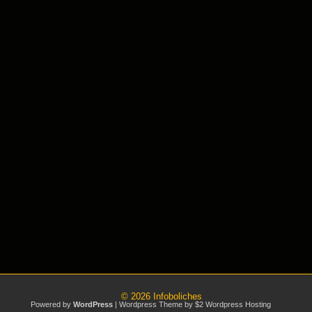
© 2026
Infoboliches
Powered by
WordPress
| Wordpress Theme by
$2 Wordpress Hosting