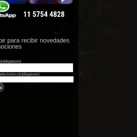
bir para recibir novedades
mociones
e
(obligatorio)
electrónico
(obligatorio)
r