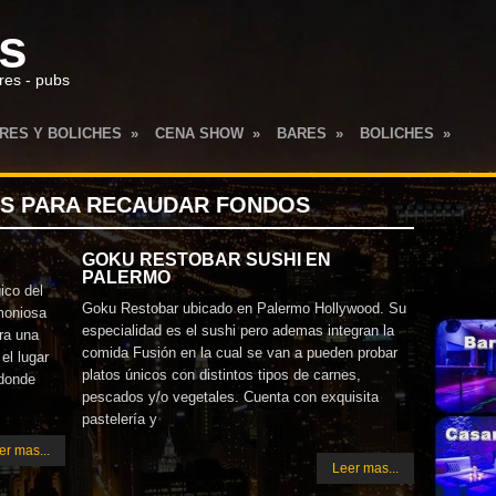
es
res - pubs
RES Y BOLICHES
»
CENA SHOW
»
BARES
»
BOLICHES
»
S PARA RECAUDAR FONDOS
GOKU RESTOBAR SUSHI EN
PALERMO
ico del
Goku Restobar ubicado en Palermo Hollywood. Su
moniosa
especialidad es el sushi pero ademas integran la
ra una
comida Fusión en la cual se van a pueden probar
el lugar
platos únicos con distintos tipos de carnes,
 donde
pescados y/o vegetales. Cuenta con exquisita
pastelería y
er mas...
Leer mas...