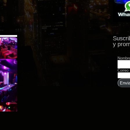
Suscri
y pro
Nombr
Correo 
Envia