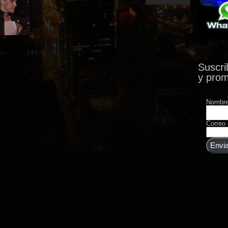
Suscri
res 2024
y pro
830317
ara
rar su
Nombr
sfrutar de
Correo 
er mas...
Envia