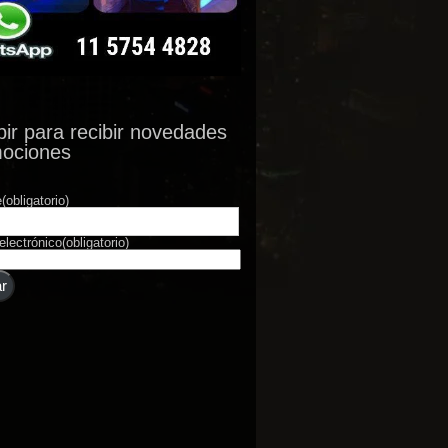
bir para recibir novedades
mociones
e
(obligatorio)
electrónico
(obligatorio)
r