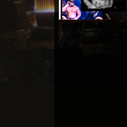
Magic Club – Boliche Stripers Buenos Ai
Consultas y reservas: WhatsApp 1151
Cena Show Stripers Buenos Aires Ideal p
festejar su “Despedida de Soltera”, “Celeb
Cumpleaños o Divorcio”, o simplemente di
una noche espacial y quedar
Le