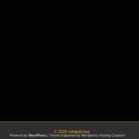
© 2026
Infoboliches
Powered by
WordPress
| Theme supported by
Wordpress Hosting Coupons