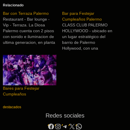
Relacionado
Bar con Terraza Palermo
Bar para Festejar
Restaurant - Bar lounge -
Cumpleaños Palermo
Vip - Terraza. La Diosa
CLASS CLUB PALERMO
Palermo cuenta con 2 pisos
HOLLYWOOD - ubicado en
con sonido e iluminacion de
un lugar estratégico del
ultima generacion, en planta
barrio de Palermo
baja se encuentra el
Hollywood, con una
restaurant donde se puede
armoniosa combinación de
degustar exquisitos platos, el
estilos decorativos, genera
sector bar lounge con una
una visión cosmopolita y
gran carta de tragos y un
única El bar cuenta con
gran escenario donde…
sectores modernos y
alternativos preparados para
Bares para Festejar
convertirse en espacios de
Cumpleaños
gran privacidad. Todo esto
conforma un completo
programa con cena…
destacados
Redes sociales
Facebook
Instagram
Telegram
X
WhatsApp